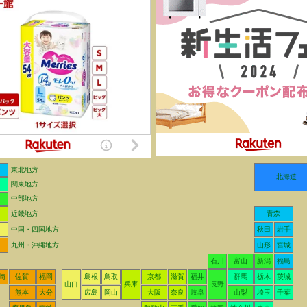
東北地方
北海道
関東地方
中部地方
近畿地方
青森
中国・四国地方
秋田
岩手
九州・沖縄地方
山形
宮城
石川
富山
新潟
福島
崎
佐賀
福岡
島根
鳥取
京都
滋賀
福井
群馬
栃木
茨城
山口
兵庫
長野
熊本
大分
広島
岡山
大阪
奈良
岐阜
山梨
埼玉
千葉