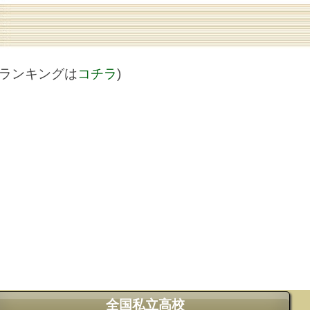
値ランキングは
コチラ
)
全国私立高校