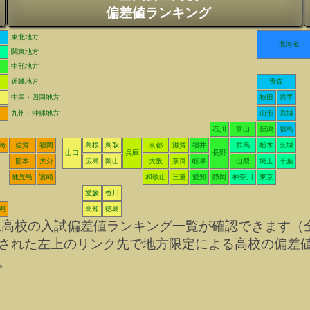
偏差値ランキング
東北地方
北海道
関東地方
中部地方
近畿地方
青森
中国・四国地方
秋田
岩手
九州・沖縄地方
山形
宮城
石川
富山
新潟
福島
崎
佐賀
福岡
島根
鳥取
京都
滋賀
福井
群馬
栃木
茨城
山口
兵庫
長野
熊本
大分
広島
岡山
大阪
奈良
岐阜
山梨
埼玉
千葉
鹿児島
宮崎
和歌山
三重
愛知
静岡
神奈川
東京
愛媛
香川
縄
高知
徳島
立高校の入試偏差値ランキング一覧が確認できます（
された左上のリンク先で地方限定による高校の偏差
。