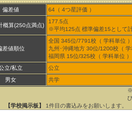
偏差値
64（
4
つ星評価 ）
177.5点
概算(250点満点)
※平均125点 標準偏差15として
全国 345位/7791校（ 学科単位 
偏差値順位
九州･沖縄地方 30位/1200校（ 
福岡県 15位/325校（ 学科単位 ）
公立/私立
公立
男女
共学
【学校掲示板】
1
件目の書込みをお願いします。