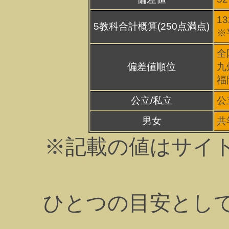
13
5教科合計概算(250点満点)
※
全
偏差値順位
九
福
公立/私立
公
男女
共
※記載の値はサイ
ひとつの目安とし