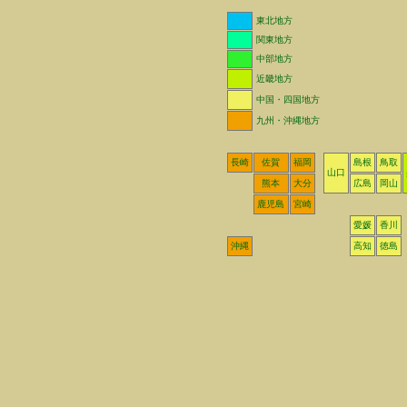
東北地方
関東地方
中部地方
近畿地方
中国・四国地方
九州・沖縄地方
長崎
佐賀
福岡
島根
鳥取
山口
熊本
大分
広島
岡山
鹿児島
宮崎
愛媛
香川
沖縄
高知
徳島