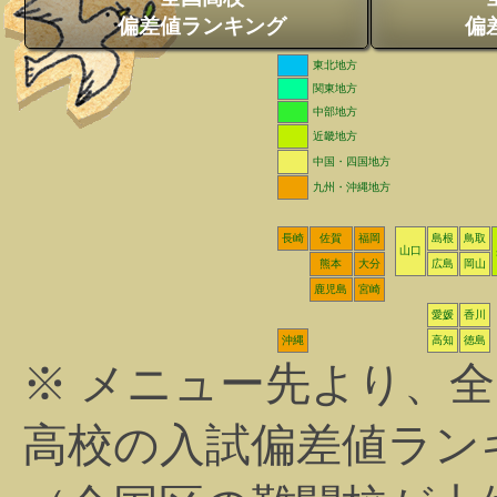
偏差値ランキング
偏
東北地方
関東地方
中部地方
近畿地方
中国・四国地方
九州・沖縄地方
長崎
佐賀
福岡
島根
鳥取
山口
熊本
大分
広島
岡山
鹿児島
宮崎
愛媛
香川
沖縄
高知
徳島
※ メニュー先より、
高校の入試偏差値ラン