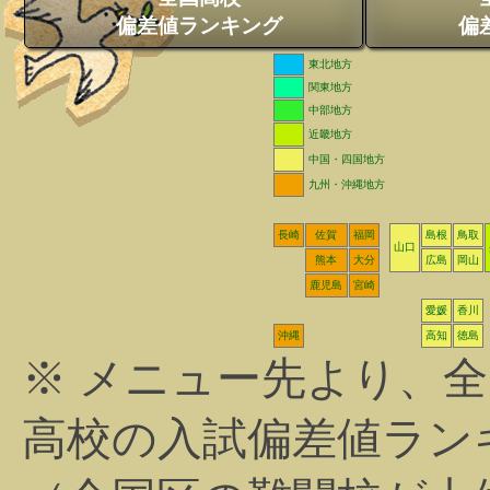
偏差値ランキング
偏
東北地方
関東地方
中部地方
近畿地方
中国・四国地方
九州・沖縄地方
長崎
佐賀
福岡
島根
鳥取
山口
熊本
大分
広島
岡山
鹿児島
宮崎
愛媛
香川
沖縄
高知
徳島
※ メニュー先より、
高校の入試偏差値ラン