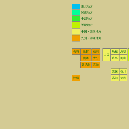
東北地方
関東地方
中部地方
近畿地方
中国・四国地方
九州・沖縄地方
長崎
佐賀
福岡
島根
鳥取
山口
熊本
大分
広島
岡山
鹿児島
宮崎
愛媛
香川
沖縄
高知
徳島