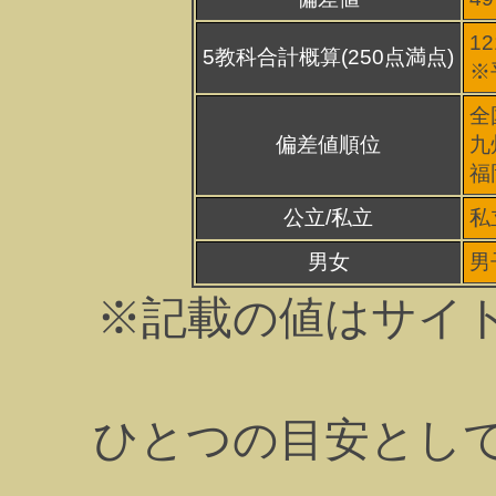
12
5教科合計概算(250点満点)
※
全
偏差値順位
九
福
公立/私立
私
男女
男
※記載の値はサイ
ひとつの目安とし