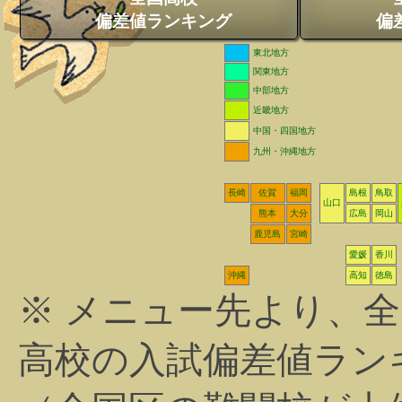
偏差値ランキング
偏
東北地方
関東地方
中部地方
近畿地方
中国・四国地方
九州・沖縄地方
長崎
佐賀
福岡
島根
鳥取
山口
熊本
大分
広島
岡山
鹿児島
宮崎
愛媛
香川
沖縄
高知
徳島
※ メニュー先より、
高校の入試偏差値ラン