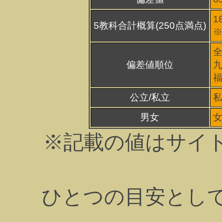
1
5教科合計概算(250点満点)
※
全
偏差値順位
九
福
公立/私立
男女
※記載の値はサイ
ひとつの目安とし