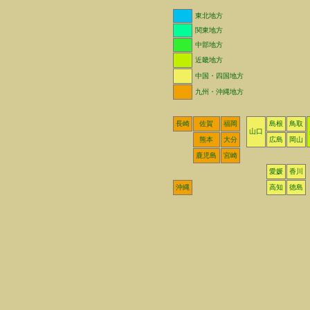
東北地方
関東地方
中部地方
近畿地方
中国・四国地方
九州・沖縄地方
長崎
佐賀
福岡
島根
鳥取
山口
熊本
大分
広島
岡山
鹿児島
宮崎
愛媛
香川
沖縄
高知
徳島