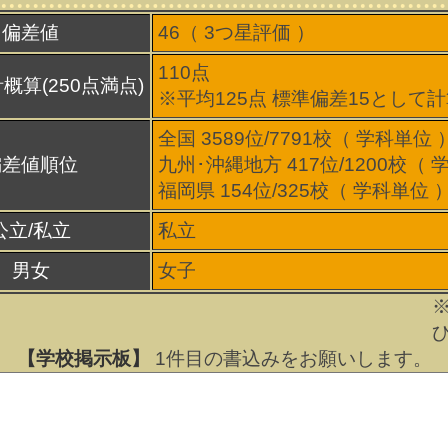
偏差値
46（
3
つ星評価 ）
110点
概算(250点満点)
※平均125点 標準偏差15として
全国 3589位/7791校（ 学科単位 
偏差値順位
九州･沖縄地方 417位/1200校（ 
福岡県 154位/325校（ 学科単位 
公立/私立
私立
男女
女子
【学校掲示板】
1
件目の書込みをお願いします。