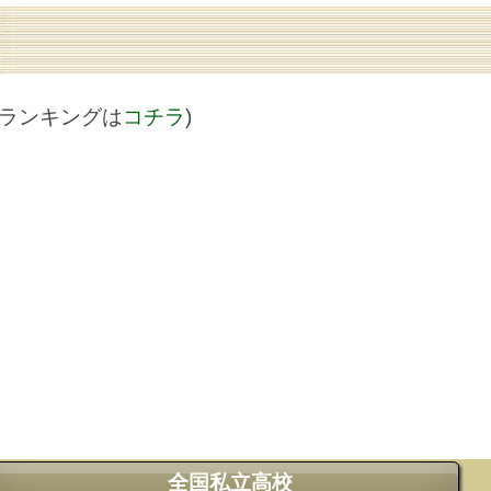
値ランキングは
コチラ
)
全国私立高校