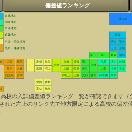
偏差値ランキング
東北地方
北海道
関東地方
中部地方
近畿地方
青森
中国・四国地方
秋田
岩手
九州・沖縄地方
山形
宮城
石川
富山
新潟
福島
崎
佐賀
福岡
島根
鳥取
京都
滋賀
福井
群馬
栃木
茨城
山口
兵庫
長野
熊本
大分
広島
岡山
大阪
奈良
岐阜
山梨
埼玉
千葉
鹿児島
宮崎
和歌山
三重
愛知
静岡
神奈川
東京
愛媛
香川
縄
高知
徳島
立高校の入試偏差値ランキング一覧が確認できます（
された左上のリンク先で地方限定による高校の偏差
。