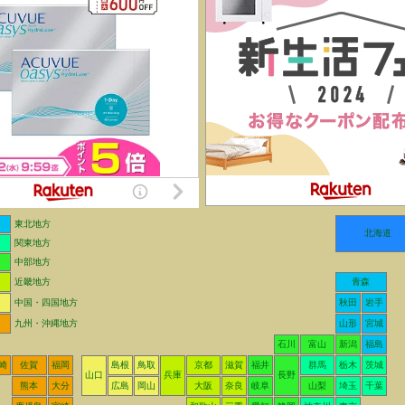
東北地方
北海道
関東地方
中部地方
近畿地方
青森
中国・四国地方
秋田
岩手
九州・沖縄地方
山形
宮城
石川
富山
新潟
福島
崎
佐賀
福岡
島根
鳥取
京都
滋賀
福井
群馬
栃木
茨城
山口
兵庫
長野
熊本
大分
広島
岡山
大阪
奈良
岐阜
山梨
埼玉
千葉