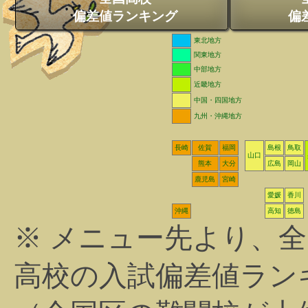
偏差値ランキング
偏
東北地方
関東地方
中部地方
近畿地方
中国・四国地方
九州・沖縄地方
長崎
佐賀
福岡
島根
鳥取
山口
熊本
大分
広島
岡山
鹿児島
宮崎
愛媛
香川
沖縄
高知
徳島
※ メニュー先より、
高校の入試偏差値ラン