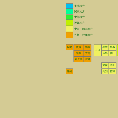
東北地方
関東地方
中部地方
近畿地方
中国・四国地方
九州・沖縄地方
長崎
佐賀
福岡
島根
鳥取
山口
熊本
大分
広島
岡山
鹿児島
宮崎
愛媛
香川
沖縄
高知
徳島