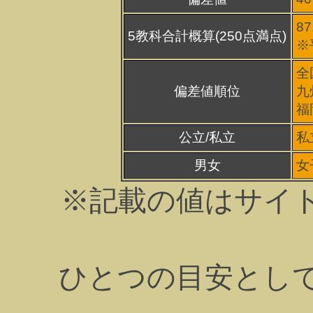
87
5教科合計概算(250点満点)
※
全
偏差値順位
九
福
公立/私立
私
男女
女
※記載の値はサイ
ひとつの目安とし