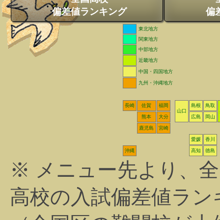
偏差値ランキング
偏
東北地方
関東地方
中部地方
近畿地方
中国・四国地方
九州・沖縄地方
長崎
佐賀
福岡
島根
鳥取
山口
熊本
大分
広島
岡山
鹿児島
宮崎
愛媛
香川
沖縄
高知
徳島
※ メニュー先より、
高校の入試偏差値ラン