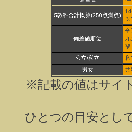
1
5教科合計概算(250点満点)
※
全
偏差値順位
九
福
公立/私立
私
男女
共
※記載の値はサイ
ひとつの目安とし