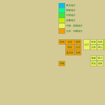
東北地方
関東地方
中部地方
近畿地方
中国・四国地方
九州・沖縄地方
長崎
佐賀
福岡
島根
鳥取
山口
熊本
大分
広島
岡山
鹿児島
宮崎
愛媛
香川
沖縄
高知
徳島