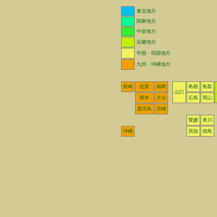
東北地方
関東地方
中部地方
近畿地方
中国・四国地方
九州・沖縄地方
長崎
佐賀
福岡
島根
鳥取
山口
熊本
大分
広島
岡山
鹿児島
宮崎
愛媛
香川
沖縄
高知
徳島