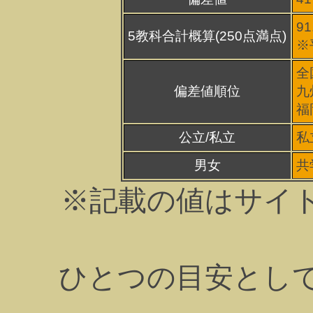
91
5教科合計概算(250点満点)
※
全
偏差値順位
九
福
公立/私立
私
男女
共
※記載の値はサイ
ひとつの目安とし