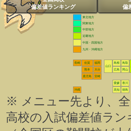
偏差値ランキング
偏
東北地方
関東地方
中部地方
近畿地方
中国・四国地方
九州・沖縄地方
長崎
佐賀
福岡
島根
鳥取
山口
熊本
大分
広島
岡山
鹿児島
宮崎
愛媛
香川
沖縄
高知
徳島
※ メニュー先より、
高校の入試偏差値ラン