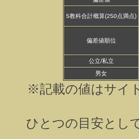
5教科合計概算(250点満点)
偏差値順位
公立/私立
男女
※記載の値はサイ
ひとつの目安とし