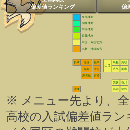
偏差値ランキング
偏
東北地方
関東地方
中部地方
近畿地方
中国・四国地方
九州・沖縄地方
長崎
佐賀
福岡
島根
鳥取
山口
熊本
大分
広島
岡山
鹿児島
宮崎
愛媛
香川
沖縄
高知
徳島
※ メニュー先より、
高校の入試偏差値ラン