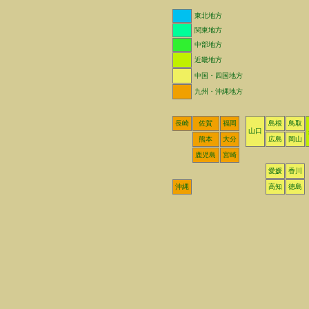
東北地方
関東地方
中部地方
近畿地方
中国・四国地方
九州・沖縄地方
長崎
佐賀
福岡
島根
鳥取
山口
熊本
大分
広島
岡山
鹿児島
宮崎
愛媛
香川
沖縄
高知
徳島