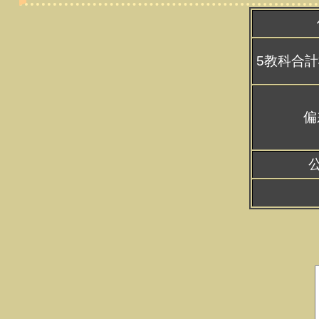
5教科合計
偏