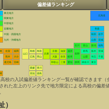
偏差値ランキング
東北地方
北海道
関東地方
中部地方
近畿地方
青森
中国・四国地方
秋田
岩手
九州・沖縄地方
山形
宮城
石川
富山
新潟
福島
崎
佐賀
福岡
島根
鳥取
京都
滋賀
福井
群馬
栃木
茨城
山口
兵庫
長野
熊本
大分
広島
岡山
大阪
奈良
岐阜
山梨
埼玉
千葉
鹿児島
宮崎
和歌山
三重
愛知
静岡
神奈川
東京
愛媛
香川
縄
高知
徳島
立高校の入試偏差値ランキング一覧が確認できます（
された左上のリンク先で地方限定による高校の偏差
。
祉）