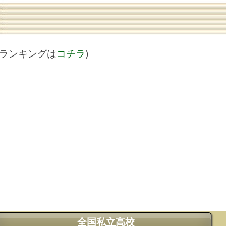
値ランキングは
コチラ
)
全国私立高校