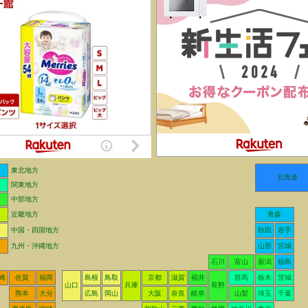
東北地方
北海道
関東地方
中部地方
近畿地方
青森
中国・四国地方
秋田
岩手
九州・沖縄地方
山形
宮城
石川
富山
新潟
福島
崎
佐賀
福岡
島根
鳥取
京都
滋賀
福井
群馬
栃木
茨城
山口
兵庫
長野
熊本
大分
広島
岡山
大阪
奈良
岐阜
山梨
埼玉
千葉