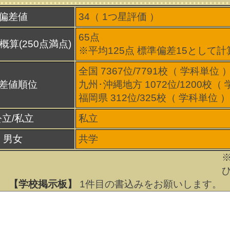
偏差値
34（
1
つ星評価 ）
65点
概算(250点満点)
※平均125点 標準偏差15として計
全国 7367位/7791校（ 学科単位 
差値順位
九州･沖縄地方 1072位/1200校（
福岡県 312位/325校（ 学科単位 ）
公立/私立
私立
男女
共学
【学校掲示板】
1
件目の書込みをお願いします。