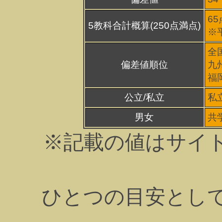
65
5教科合計概算(250点満点)
※
全国
偏差値順位
九州
福岡
公立/私立
私
男女
共
※記載の値はサイ
ひとつの目安とし