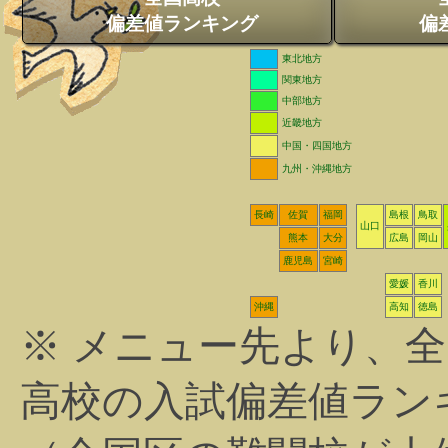
偏差値ランキング
偏
東北地方
関東地方
中部地方
近畿地方
中国・四国地方
九州・沖縄地方
長崎
佐賀
福岡
島根
鳥取
山口
熊本
大分
広島
岡山
鹿児島
宮崎
愛媛
香川
沖縄
高知
徳島
※ メニュー先より、
高校の入試偏差値ラン