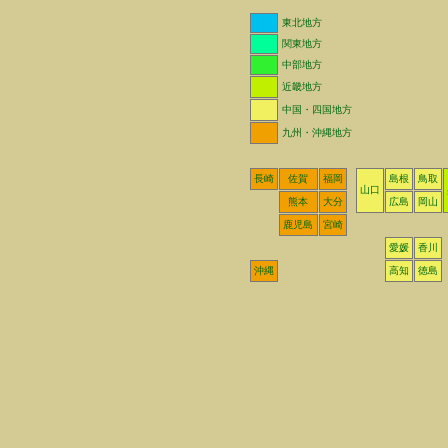
東北地方
関東地方
中部地方
近畿地方
中国・四国地方
九州・沖縄地方
長崎
佐賀
福岡
島根
鳥取
山口
熊本
大分
広島
岡山
鹿児島
宮崎
愛媛
香川
沖縄
高知
徳島