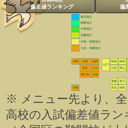
偏差値ランキング
偏
東北地方
関東地方
中部地方
近畿地方
中国・四国地方
九州・沖縄地方
長崎
佐賀
福岡
島根
鳥取
山口
熊本
大分
広島
岡山
鹿児島
宮崎
愛媛
香川
沖縄
高知
徳島
※ メニュー先より、
高校の入試偏差値ラン