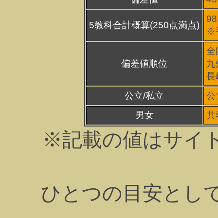
98
5教科合計概算(250点満点)
※
全
偏差値順位
九
長
公立/私立
公
男女
共
※記載の値はサイ
ひとつの目安とし