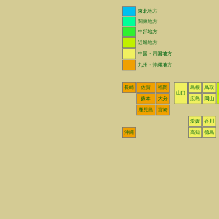
東北地方
関東地方
中部地方
近畿地方
中国・四国地方
九州・沖縄地方
長崎
佐賀
福岡
島根
鳥取
山口
熊本
大分
広島
岡山
鹿児島
宮崎
愛媛
香川
沖縄
高知
徳島