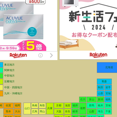
東北地方
北海道
関東地方
中部地方
近畿地方
青森
中国・四国地方
秋田
岩手
九州・沖縄地方
山形
宮城
石川
富山
新潟
福島
崎
佐賀
福岡
島根
鳥取
京都
滋賀
福井
群馬
栃木
茨城
山口
兵庫
長野
熊本
大分
広島
岡山
大阪
奈良
岐阜
山梨
埼玉
千葉