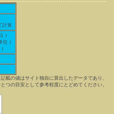
て計算
位 ）
単位 ）
 ）
※記載の値はサイト独自に算出したデータであり、
ひとつの目安として参考程度にとどめてください。