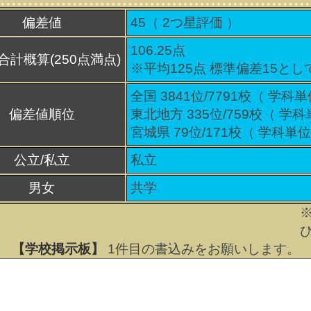
偏差値
45（
2
つ星評価 ）
106.25点
合計概算(250点満点)
※平均125点 標準偏差15とし
全国 3841位/7791校（ 学科単
偏差値順位
東北地方 335位/759校（ 学科
宮城県 79位/171校（ 学科単位
公立/私立
私立
男女
共学
【学校掲示板】
1
件目の書込みをお願いします。