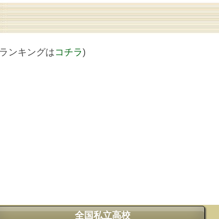
値ランキングは
コチラ
)
全国私立高校