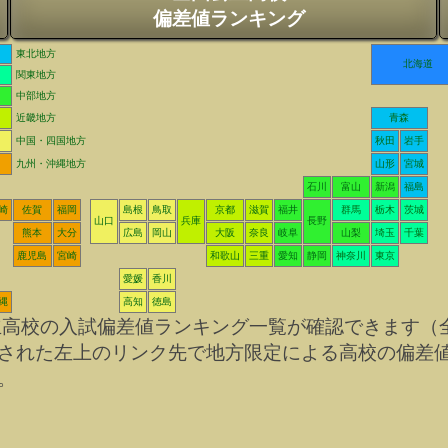
偏差値ランキング
東北地方
北海道
関東地方
中部地方
近畿地方
青森
中国・四国地方
秋田
岩手
九州・沖縄地方
山形
宮城
石川
富山
新潟
福島
崎
佐賀
福岡
島根
鳥取
京都
滋賀
福井
群馬
栃木
茨城
山口
兵庫
長野
熊本
大分
広島
岡山
大阪
奈良
岐阜
山梨
埼玉
千葉
鹿児島
宮崎
和歌山
三重
愛知
静岡
神奈川
東京
愛媛
香川
縄
高知
徳島
立高校の入試偏差値ランキング一覧が確認できます（
された左上のリンク先で地方限定による高校の偏差
。