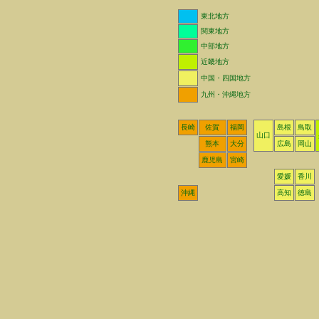
東北地方
関東地方
中部地方
近畿地方
中国・四国地方
九州・沖縄地方
長崎
佐賀
福岡
島根
鳥取
山口
熊本
大分
広島
岡山
鹿児島
宮崎
愛媛
香川
沖縄
高知
徳島