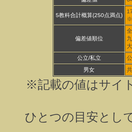
1
5教科合計概算(250点満点)
※
全
偏差値順位
九
大
公立/私立
男女
※記載の値はサイ
ひとつの目安とし