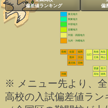
偏差値ランキング
偏
東北地方
関東地方
中部地方
近畿地方
中国・四国地方
九州・沖縄地方
長崎
佐賀
福岡
島根
鳥取
山口
熊本
大分
広島
岡山
鹿児島
宮崎
愛媛
香川
沖縄
高知
徳島
※ メニュー先より、
高校の入試偏差値ラン