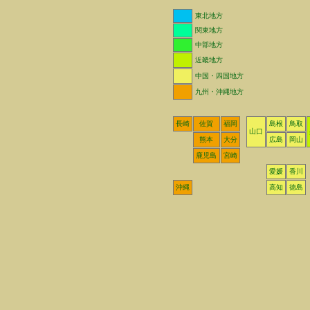
東北地方
関東地方
中部地方
近畿地方
中国・四国地方
九州・沖縄地方
長崎
佐賀
福岡
島根
鳥取
山口
熊本
大分
広島
岡山
鹿児島
宮崎
愛媛
香川
沖縄
高知
徳島