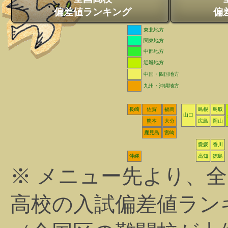
偏差値ランキング
偏
東北地方
関東地方
中部地方
近畿地方
中国・四国地方
九州・沖縄地方
長崎
佐賀
福岡
島根
鳥取
山口
熊本
大分
広島
岡山
鹿児島
宮崎
愛媛
香川
沖縄
高知
徳島
※ メニュー先より、
高校の入試偏差値ラン