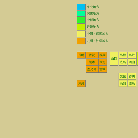
東北地方
関東地方
中部地方
近畿地方
中国・四国地方
九州・沖縄地方
長崎
佐賀
福岡
島根
鳥取
山口
熊本
大分
広島
岡山
鹿児島
宮崎
愛媛
香川
沖縄
高知
徳島