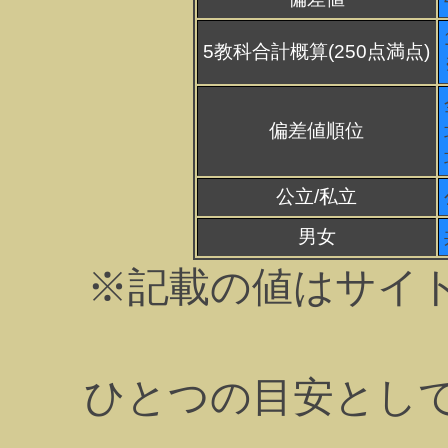
5教科合計概算(250点満点)
偏差値順位
公立/私立
男女
※記載の値はサイ
ひとつの目安とし