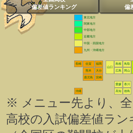
偏差値ランキング
偏
東北地方
関東地方
中部地方
近畿地方
中国・四国地方
九州・沖縄地方
長崎
佐賀
福岡
島根
鳥取
山口
熊本
大分
広島
岡山
鹿児島
宮崎
愛媛
香川
沖縄
高知
徳島
※ メニュー先より、
高校の入試偏差値ラン