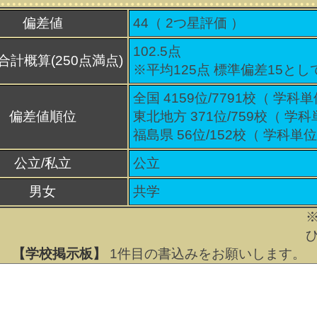
偏差値
44（
2
つ星評価 ）
102.5点
合計概算(250点満点)
※平均125点 標準偏差15とし
全国 4159位/7791校（ 学科単
偏差値順位
東北地方 371位/759校（ 学科
福島県 56位/152校（ 学科単位
公立/私立
公立
男女
共学
【学校掲示板】
1
件目の書込みをお願いします。