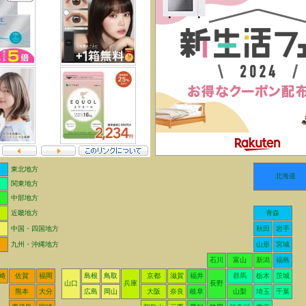
東北地方
北海道
関東地方
中部地方
近畿地方
青森
中国・四国地方
秋田
岩手
九州・沖縄地方
山形
宮城
石川
富山
新潟
福島
崎
佐賀
福岡
島根
鳥取
京都
滋賀
福井
群馬
栃木
茨城
山口
兵庫
長野
熊本
大分
広島
岡山
大阪
奈良
岐阜
山梨
埼玉
千葉