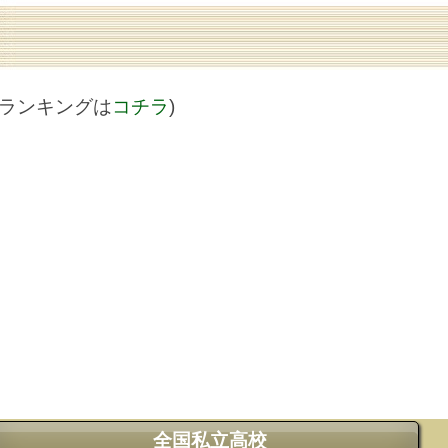
値ランキングは
コチラ
)
全国私立高校