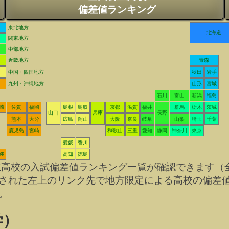
偏差値ランキング
東北地方
北海道
関東地方
中部地方
近畿地方
青森
中国・四国地方
秋田
岩手
九州・沖縄地方
山形
宮城
石川
富山
新潟
福島
崎
佐賀
福岡
島根
鳥取
京都
滋賀
福井
群馬
栃木
茨城
山口
兵庫
長野
熊本
大分
広島
岡山
大阪
奈良
岐阜
山梨
埼玉
千葉
鹿児島
宮崎
和歌山
三重
愛知
静岡
神奈川
東京
愛媛
香川
縄
高知
徳島
立高校の入試偏差値ランキング一覧が確認できます（
された左上のリンク先で地方限定による高校の偏差
。
学）