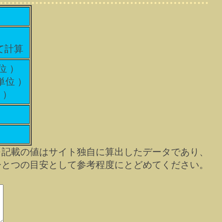
て計算
位 ）
単位 ）
 ）
※記載の値はサイト独自に算出したデータであり、
ひとつの目安として参考程度にとどめてください。