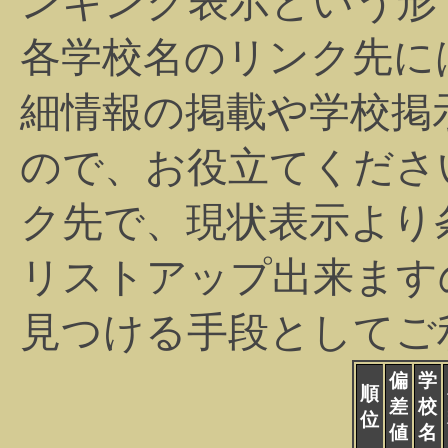
ンキング表示という形
各学校名のリンク先に
細情報の掲載や学校掲
ので、お役立てくださ
ク先で、現状表示より
リストアップ出来ます
見つける手段としてご
偏
学
順
差
校
位
値
名