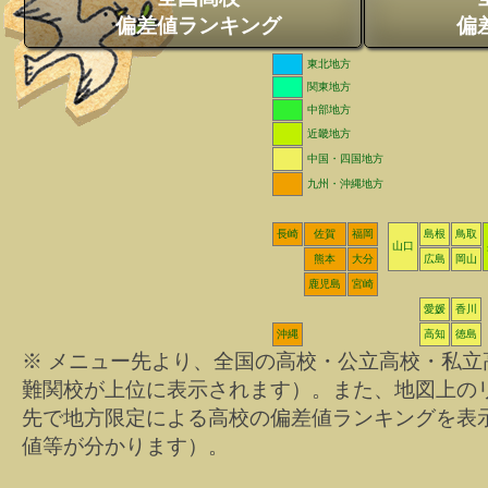
偏差値ランキング
偏
東北地方
関東地方
中部地方
近畿地方
中国・四国地方
九州・沖縄地方
長崎
佐賀
福岡
島根
鳥取
山口
熊本
大分
広島
岡山
鹿児島
宮崎
愛媛
香川
沖縄
高知
徳島
※ メニュー先より、全国の高校・公立高校・私
難関校が上位に表示されます）。また、地図上の
先で地方限定による高校の偏差値ランキングを表
値等が分かります）。