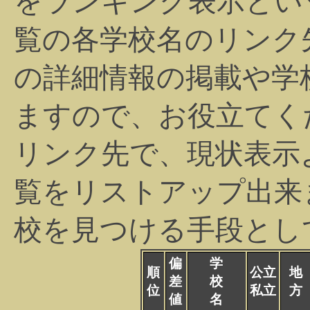
をランキング表示とい
覧の各学校名のリンク
の詳細情報の掲載や学
ますので、お役立てく
リンク先で、現状表示
覧をリストアップ出来
校を見つける手段とし
偏
学
順
公立
地
差
校
位
私立
方
値
名