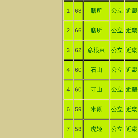
1
68
膳所
公立
近畿
2
66
膳所
公立
近畿
3
62
彦根東
公立
近畿
4
60
石山
公立
近畿
4
60
守山
公立
近畿
6
59
米原
公立
近畿
7
58
虎姫
公立
近畿