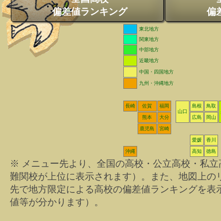
偏差値ランキング
偏
東北地方
関東地方
中部地方
近畿地方
中国・四国地方
九州・沖縄地方
長崎
佐賀
福岡
島根
鳥取
山口
熊本
大分
広島
岡山
鹿児島
宮崎
愛媛
香川
沖縄
高知
徳島
※ メニュー先より、全国の高校・公立高校・私
難関校が上位に表示されます）。また、地図上の
先で地方限定による高校の偏差値ランキングを表
値等が分かります）。