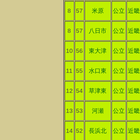
8
57
米原
公立
近畿
8
57
八日市
公立
近畿
10
56
東大津
公立
近畿
11
55
水口東
公立
近畿
12
54
草津東
公立
近畿
13
53
河瀬
公立
近畿
14
52
長浜北
公立
近畿