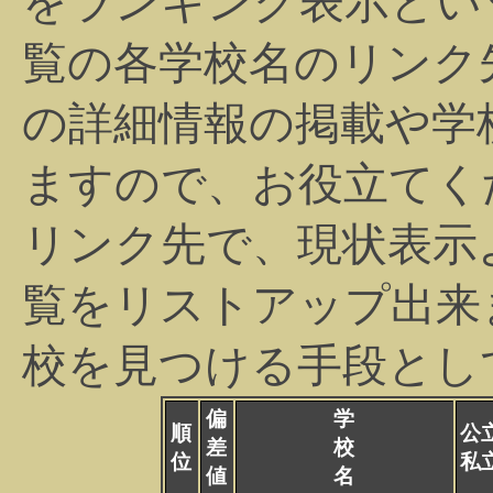
をランキング表示とい
覧の各学校名のリンク
の詳細情報の掲載や学
ますので、お役立てく
リンク先で、現状表示
覧をリストアップ出来
校を見つける手段とし
偏
学
順
公
差
校
位
私
値
名