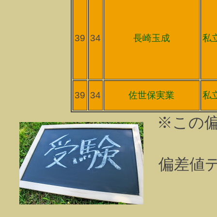
39
34
長崎玉成
私
39
34
佐世保実業
私
※この
偏差値