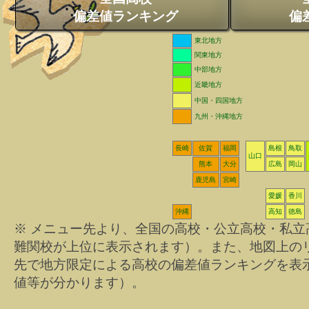
偏差値ランキング
偏
東北地方
関東地方
中部地方
近畿地方
中国・四国地方
九州・沖縄地方
長崎
佐賀
福岡
島根
鳥取
山口
熊本
大分
広島
岡山
鹿児島
宮崎
愛媛
香川
沖縄
高知
徳島
※ メニュー先より、全国の高校・公立高校・私
難関校が上位に表示されます）。また、地図上の
先で地方限定による高校の偏差値ランキングを表
値等が分かります）。