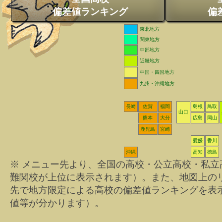
偏差値ランキング
偏
東北地方
関東地方
中部地方
近畿地方
中国・四国地方
九州・沖縄地方
長崎
佐賀
福岡
島根
鳥取
山口
熊本
大分
広島
岡山
鹿児島
宮崎
愛媛
香川
沖縄
高知
徳島
※ メニュー先より、全国の高校・公立高校・私
難関校が上位に表示されます）。また、地図上の
先で地方限定による高校の偏差値ランキングを表
値等が分かります）。