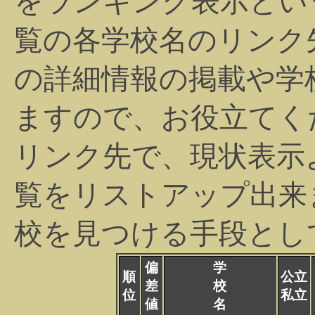
をランキング表示とい
覧の各学校名のリンク
の詳細情報の掲載や学
ますので、お役立てく
リンク先で、現状表示
覧をリストアップ出来
校を見つける手段とし
偏
学
順
公立
差
校
位
私立
値
名