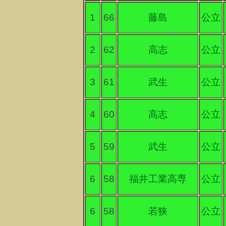
1
66
藤島
公立
2
62
高志
公立
3
61
武生
公立
4
60
高志
公立
5
59
武生
公立
6
58
福井工業高専
公立
6
58
若狭
公立