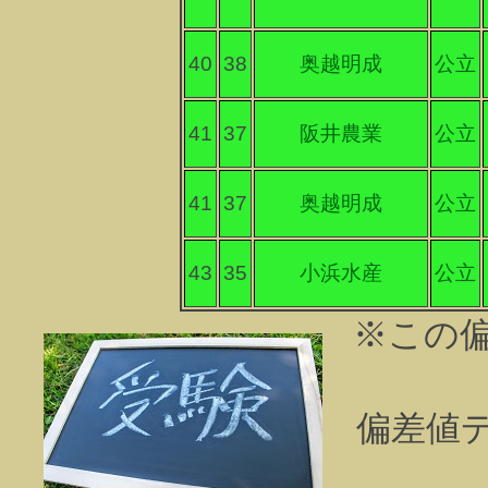
40
38
奥越明成
公立
41
37
阪井農業
公立
41
37
奥越明成
公立
43
35
小浜水産
公立
※この
偏差値