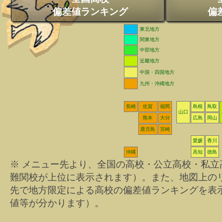
偏差値ランキング
偏
東北地方
関東地方
中部地方
近畿地方
中国・四国地方
九州・沖縄地方
長崎
佐賀
福岡
島根
鳥取
山口
熊本
大分
広島
岡山
鹿児島
宮崎
愛媛
香川
沖縄
高知
徳島
※ メニュー先より、全国の高校・公立高校・私
難関校が上位に表示されます）。また、地図上の
先で地方限定による高校の偏差値ランキングを表
値等が分かります）。