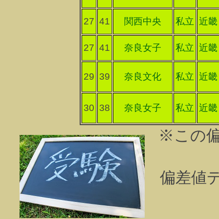
27
41
関西中央
私立
近畿
27
41
奈良女子
私立
近畿
29
39
奈良文化
私立
近畿
30
38
奈良女子
私立
近畿
※この
偏差値