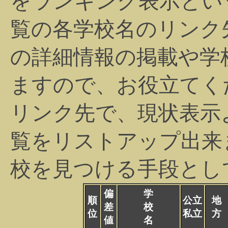
をランキング表示とい
覧の各学校名のリンク
の詳細情報の掲載や学
ますので、お役立てく
リンク先で、現状表示
覧をリストアップ出来
校を見つける手段とし
偏
学
順
公立
地
差
校
位
私立
方
値
名