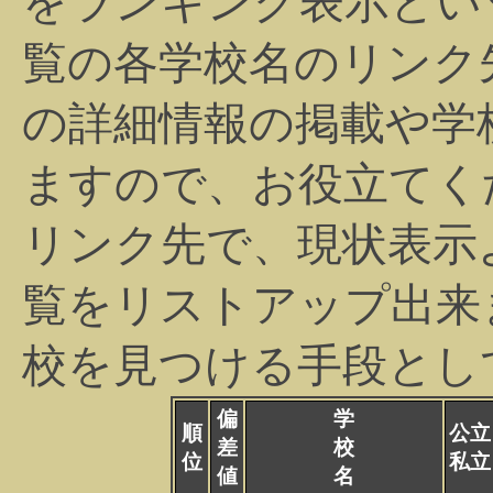
をランキング表示とい
覧の各学校名のリンク
の詳細情報の掲載や学
ますので、お役立てく
リンク先で、現状表示
覧をリストアップ出来
校を見つける手段とし
偏
学
順
公立
差
校
位
私立
値
名