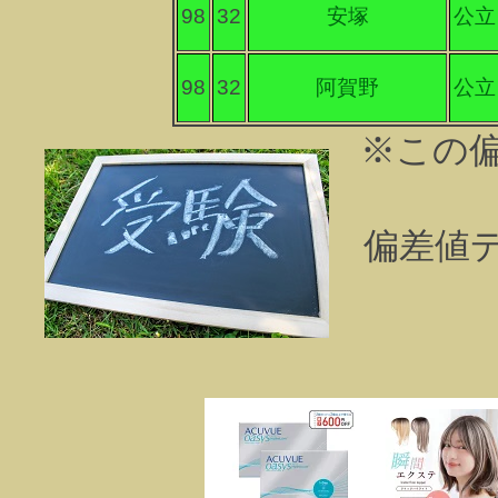
98
32
安塚
公立
98
32
阿賀野
公立
※この
偏差値