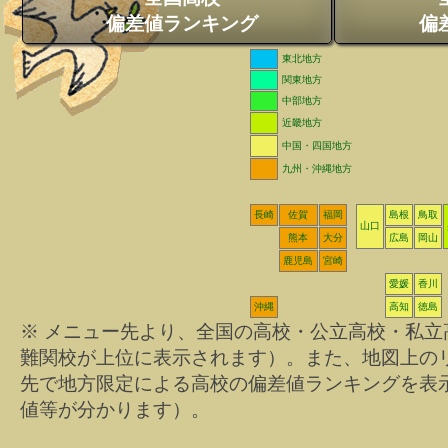
偏差値ランキング
偏
東北地方
関東地方
中部地方
近畿地方
中国・四国地方
九州・沖縄地方
長崎
佐賀
福岡
島根
鳥取
山口
熊本
大分
広島
岡山
鹿児島
宮崎
愛媛
香川
沖縄
高知
徳島
※ メニュー先より、全国の高校・公立高校・私
難関校が上位に表示されます）。また、地図上の
先で地方限定による高校の偏差値ランキングを表
値等が分かります）。