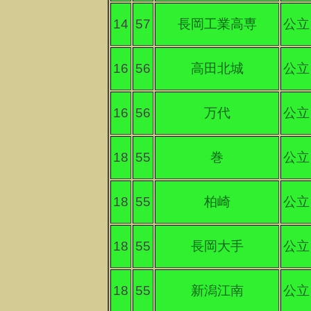
14
57
長岡工業高専
公立
16
56
高田北城
公立
16
56
万代
公立
18
55
巻
公立
18
55
柏崎
公立
18
55
長岡大手
公立
18
55
新潟江南
公立