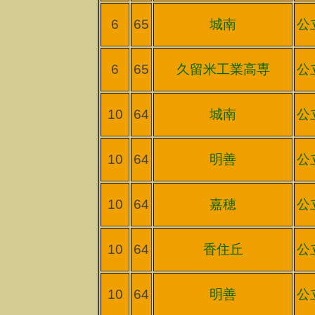
6
65
城南
公
6
65
久留米工業高専
公
10
64
城南
公
10
64
明善
公
10
64
嘉穂
公
10
64
香住丘
公
10
64
明善
公