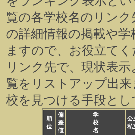
をランキング表示とい
覧の各学校名のリンク
の詳細情報の掲載や学
ますので、お役立てく
リンク先で、現状表示
覧をリストアップ出来
校を見つける手段とし
偏
学
順
公
差
校
位
私
値
名