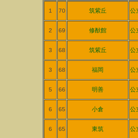
1
70
筑紫丘
公
2
69
修猷館
公
3
68
筑紫丘
公
3
68
福岡
公
5
66
明善
公
6
65
小倉
公
6
65
東筑
公