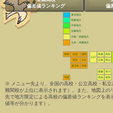
偏差値ランキング
偏
東北地方
関東地方
中部地方
近畿地方
中国・四国地方
九州・沖縄地方
長崎
佐賀
福岡
島根
鳥取
山口
熊本
大分
広島
岡山
鹿児島
宮崎
愛媛
香川
沖縄
高知
徳島
※ メニュー先より、全国の高校・公立高校・私
難関校が上位に表示されます）。また、地図上の
先で地方限定による高校の偏差値ランキングを表
値等が分かります）。