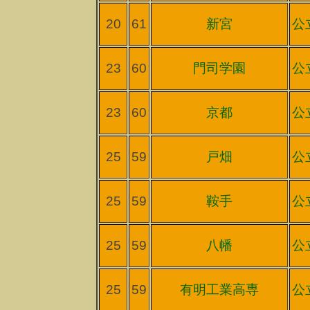
20
61
新宮
公
23
60
門司学園
公
23
60
京都
公
25
59
戸畑
公
25
59
鞍手
公
25
59
八幡
公
25
59
有明工業高専
公