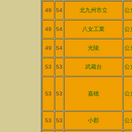
49
54
北九州市立
公
49
54
八女工業
公
49
54
光陵
公
53
53
武蔵台
公
53
53
嘉穂
公
53
53
小郡
公