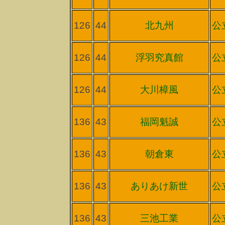
126
44
北九州
公
126
44
浮羽究真館
公
126
44
大川樟風
公
136
43
福岡魁誠
公
136
43
朝倉東
公
136
43
ありあけ新世
公
136
43
三池工業
公