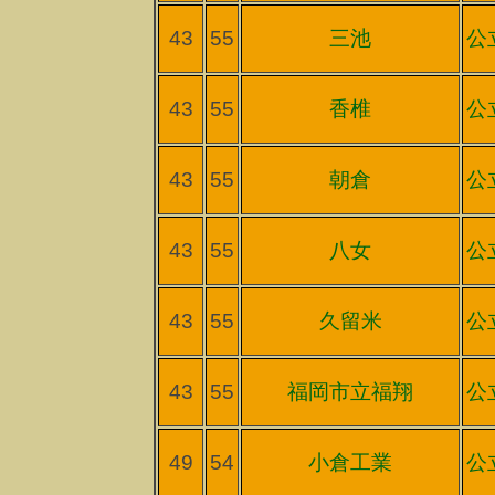
43
55
三池
公
43
55
香椎
公
43
55
朝倉
公
43
55
八女
公
43
55
久留米
公
43
55
福岡市立福翔
公
49
54
小倉工業
公