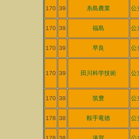
170
39
糸島農業
公
170
39
福島
公
170
39
早良
公
170
39
田川科学技術
公
170
39
筑豊
公
178
38
鞍手竜徳
公
178
38
遠賀
公