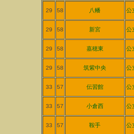
29
58
八幡
公
29
58
新宮
公
29
58
嘉穂東
公
29
58
筑紫中央
公
33
57
伝習館
公
33
57
小倉西
公
33
57
鞍手
公