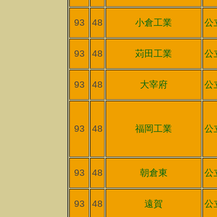
93
48
小倉工業
公
93
48
苅田工業
公
93
48
大宰府
公
93
48
福岡工業
公
93
48
朝倉東
公
93
48
遠賀
公