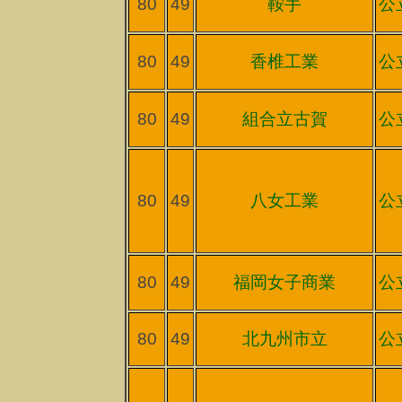
80
49
鞍手
公
80
49
香椎工業
公
80
49
組合立古賀
公
80
49
八女工業
公
80
49
福岡女子商業
公
80
49
北九州市立
公