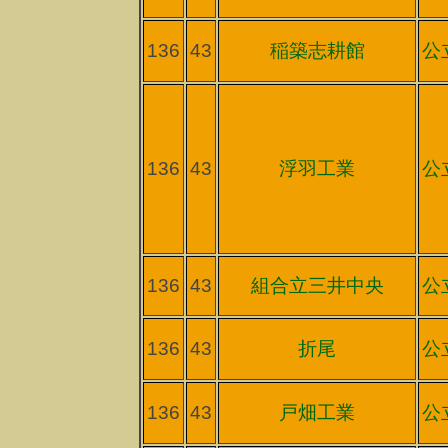
136
43
稲築志耕館
公
136
43
浮羽工業
公
136
43
組合立三井中央
公
136
43
折尾
公
136
43
戸畑工業
公